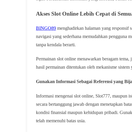
Akses Slot Online Lebih Cepat di Sem
BINGO89
menghadirkan halaman yang responsif se
navigasi yang sederhana memudahkan pengguna mem
tanpa kendala berarti.
Permainan slot online menawarkan beragam tema, jum
hasil permainan ditentukan oleh mekanisme sistem 
Gunakan Informasi Sebagai Referensi yang Bij
Informasi mengenai slot online, Slot777, maupun ist
secara bertanggung jawab dengan menetapkan batas
kondisi finansial maupun kehidupan pribadi. Guna
telah memenuhi batas usia.