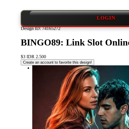
LOGIN
Design ID: 74165272
BINGO89: Link Slot Onlin
$3
IDR 2.500
Create an account to favorite this design!