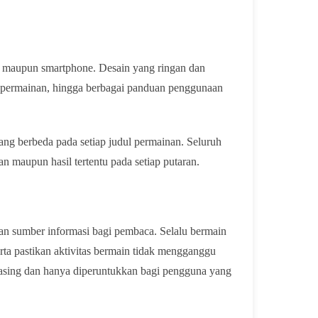
, maupun smartphone. Desain yang ringan dan
 permainan, hingga berbagai panduan penggunaan
yang berbeda pada setiap judul permainan. Seluruh
 maupun hasil tertentu pada setiap putaran.
dan sumber informasi bagi pembaca. Selalu bermain
ta pastikan aktivitas bermain tidak mengganggu
masing dan hanya diperuntukkan bagi pengguna yang