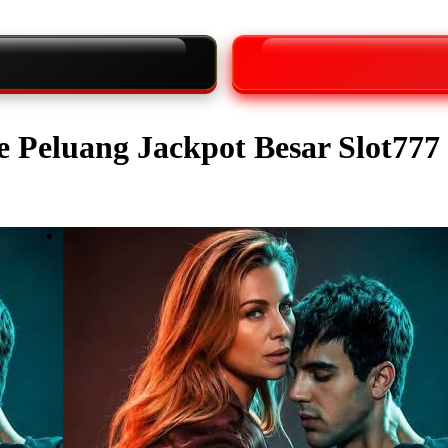
e Peluang Jackpot Besar Slot7