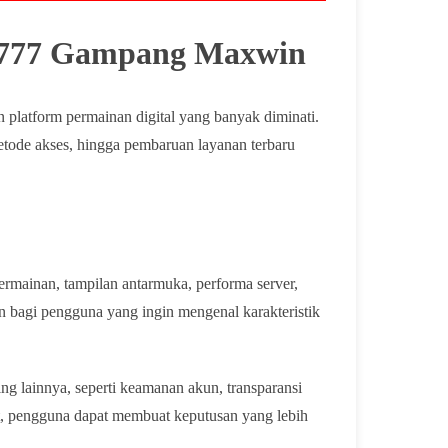
ot777 Gampang Maxwin
n platform permainan digital yang banyak diminati.
etode akses, hingga pembaruan layanan terbaru
ermainan, tampilan antarmuka, performa server,
an bagi pengguna yang ingin mengenal karakteristik
ing lainnya, seperti keamanan akun, transparansi
but, pengguna dapat membuat keputusan yang lebih