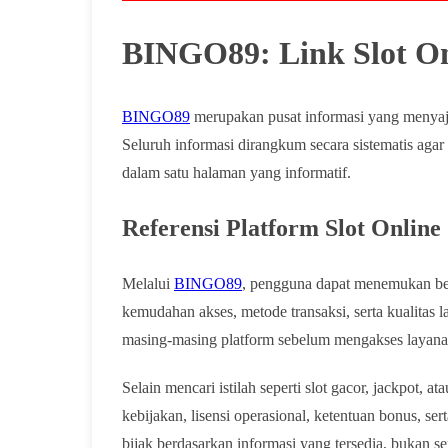
BINGO89: Link Slot On
BINGO89
merupakan pusat informasi yang menyajik
Seluruh informasi dirangkum secara sistematis aga
dalam satu halaman yang informatif.
Referensi Platform Slot Online
Melalui
BINGO89
, pengguna dapat menemukan berb
kemudahan akses, metode transaksi, serta kualitas 
masing-masing platform sebelum mengakses layanan
Selain mencari istilah seperti slot gacor, jackpot
kebijakan, lisensi operasional, ketentuan bonus, s
bijak berdasarkan informasi yang tersedia, bukan s