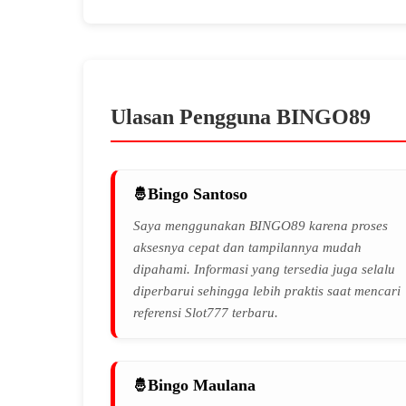
Ulasan Pengguna BINGO89
Bingo Santoso
Saya menggunakan BINGO89 karena proses
aksesnya cepat dan tampilannya mudah
dipahami. Informasi yang tersedia juga selalu
diperbarui sehingga lebih praktis saat mencari
referensi Slot777 terbaru.
Bingo Maulana